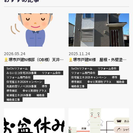
2026.05.24
2025.11.24
堺市戸建N様邸（OB様）天井・
堺市戸建M様 屋根・外壁塗装
壁エアコン入替工事
工事完了
SaChiリフォーム
SaChiリフォーム
リフォーム会社
みらいエコ住宅2026事業
リフォーム会社
リフォーム専門会社
リフォーム専門会社
住宅省エネ2025キャンペーン
堺市
住宅省エネ2026キャンペーン
堺市東区
幸せと笑顔をプラス
補助金
先進的窓リノベ2026事業
堺市
補助金工事
堺市東区
幸せと笑顔をプラス
給湯省エネ2026事業
補助金
補助金工事