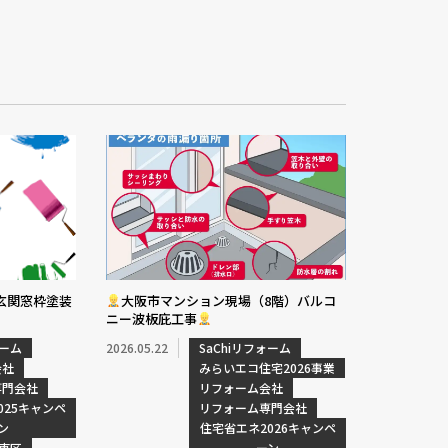
玄関窓枠塗装
大阪市マンション現場（8階）バルコ
ニー波板庇工事
ォーム
2026.05.22
SaChiリフォーム
会社
みらいエコ住宅2026事業
専門会社
リフォーム会社
025キャンペ
リフォーム専門会社
ン
住宅省エネ2026キャンペ
東区
ーン