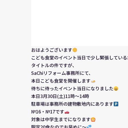
おはようございます
こども食堂のイベント当日で少し緊張している
タイトルの件ですが、
SaChiリフォーム事務所にて、
本日こども食堂を開催します
待ちに待ったイベント当日になりました
本日3月30日(土)11時～14時
駐車場は事務所の建物敷地内にあります
№16・№17です
対象は中学生までになります
限定20食なのでお早めに～