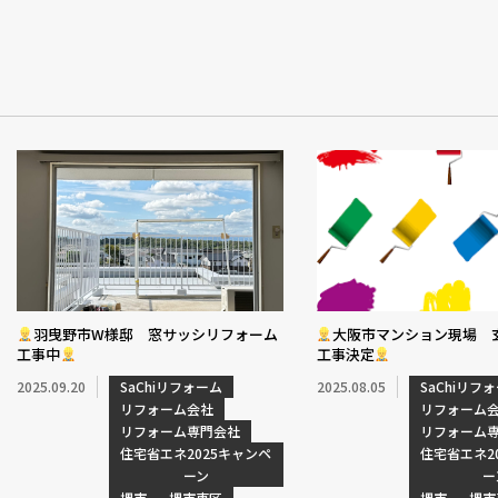
羽曳野市W様邸 窓サッシリフォーム
大阪市マンション現場 
工事中
工事決定
2025.09.20
SaChiリフォーム
2025.08.05
SaChiリフ
リフォーム会社
リフォーム
リフォーム専門会社
リフォーム
住宅省エネ2025キャンペ
住宅省エネ2
ーン
ー
堺市
堺市東区
堺市
堺市