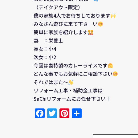
（テイクアウト限定）
僕の家族4人でお待ちしております
みなさん遊びに来て下さーい
簡単に家族を紹介します
妻 ：栄養士
長女：小4
次女：小2
今回は妻特製のカレーライスです
どんな事でもお気軽にご相談下さい
それではまた～
リフォーム工事・補助金工事は
SaChiリフォームにお任せ下さい
Facebook
Twitter
Pinterest
共
有