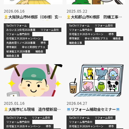
2026.06.16
2025.05.22
大阪狭山市M様邸（OB様）玄関
大和郡山市K様邸 防蟻工事完
網戸リフォーム工事決定
了
SaChiリフォーム
SaChiリフォーム
リフォーム会社
みらいエコ住宅2026事業
リフォーム会社
リフォーム専門会社
リフォーム専門会社
住宅省エネ2025キャンペーン
堺市
住宅省エネ2026キャンペーン
堺市東区
幸せと笑顔をプラス
補助金
先進的窓リノベ2026事業
堺市
補助金工事
堺市東区
幸せと笑顔をプラス
給湯省エネ2026事業
補助金
補助金工事
2025.01.16
2026.04.27
大阪市ビル現場 造作壁新設工
リフォーム補助金セミナー
事決定
SaChiリフォーム
リフォーム会社
SaChiリフォーム
リフォーム会社
リフォーム専門会社
リフォーム専門会社
住宅省エネ2025キャンペーン
堺市
住宅省エネ2026キャンペーン
堺市