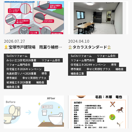
2026.07.27
2024.04.10
宝塚市戸建現場 雨漏り補修工
タカラスタンダード
事
SaChiリフォーム
SaChiリフォーム
リフォーム会社
みらいエコ住宅2026事業
リフォーム会社
リフォーム専門会社
リフォーム専門会社
住宅省エネ2024キャンペーン
堺市
住宅省エネ2026キャンペーン
堺市東区
幸せと笑顔をプラス
補助金
先進的窓リノベ2026事業
堺市
補助金工事
堺市東区
幸せと笑顔をプラス
給湯省エネ2026事業
補助金
補助金工事