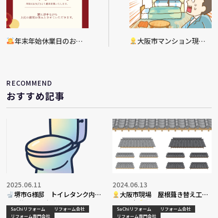
年末年始休業日のお知
大阪市マンション現場
らせ
（3階）漏水部復旧工事完
了
RECOMMEND
おすすめ記事
2025.06.11
2024.06.13
堺市G様邸 トイレタンク内部
大阪市現場 屋根葺き替え工事
材交換工事決定
現地調査
SaChiリフォーム
リフォーム会社
SaChiリフォーム
リフォーム会社
リフォーム専門会社
リフォーム専門会社