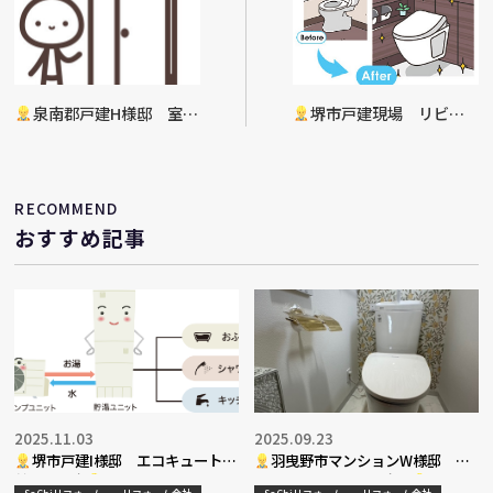
泉南郡戸建H様邸 室内
堺市戸建現場 リビン
建具補修工事完了
グ・トイレリフォーム工事
着工
RECOMMEND
おすすめ記事
2025.11.03
2025.09.23
堺市戸建I様邸 エコキュート入
羽曳野市マンションW様邸 ト
替工事決定
イレリフォーム工事完了