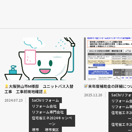
大阪狭山市M様邸 ユニットバス入替
来年度補助金の詳細につ
工事 工事前現地確認
2025.12.20
SaChiリフ
2024.07.23
SaChiリフォーム
リフォーム
リフォーム会社
リフォーム
リフォーム専門会社
住宅省エネ2
住宅省エネ2024キャンペ
ー
ーン
住宅省エネ2
堺市
堺市東区
ー