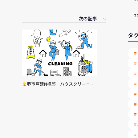
2
次の記事
タ
堺市戸建N様邸 ハウスクリーニン
グ工事決定