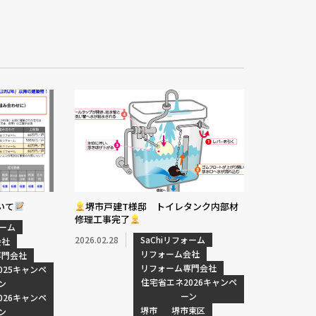
いて
堺市戸建T様邸 トイレタンク内部材
修理工事完了
ォーム
2026.02.28
SaChiリフォーム
会社
リフォーム会社
専門会社
リフォーム専門会社
025キャンペ
住宅省エネ2026キャンペ
ン
ーン
026キャンペ
堺市
堺市東区
ン