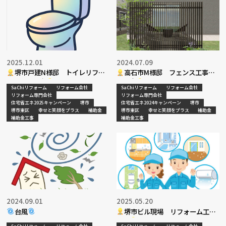
2025.12.01
2024.07.09
堺市戸建N様邸 トイレリフォ
高石市M様邸 フェンス工事現
ーム工事決定
地調査
SaChiリフォーム
リフォーム会社
SaChiリフォーム
リフォーム会社
リフォーム専門会社
リフォーム専門会社
住宅省エネ2025キャンペーン
堺市
住宅省エネ2024キャンペーン
堺市
堺市東区
幸せと笑顔をプラス
補助金
堺市東区
幸せと笑顔をプラス
補助金
補助金工事
補助金工事
2024.09.01
2025.05.20
台風
堺市ビル現場 リフォーム工事
決定