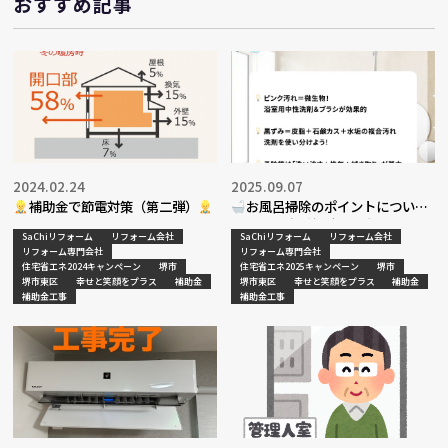
おすすめ記事
2024.02.24
2025.09.07
補助金で節電対策（第二弾）
お風呂掃除のポイントについて
～part4（最終回）～
SaChiリフォーム
リフォーム会社
SaChiリフォーム
リフォーム会社
リフォーム専門会社
リフォーム専門会社
住宅省エネ2024キャンペーン
堺市
住宅省エネ2025キャンペーン
堺市
堺市東区
幸せと笑顔をプラス
補助金
堺市東区
幸せと笑顔をプラス
補助金
補助金工事
補助金工事