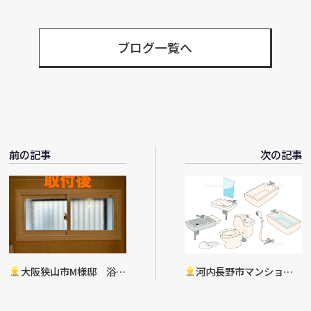
有
ブログ一覧へ
前の記事
次の記事
大阪狭山市M様邸 浴室
河内長野市マンション
内窓工事完了
W様邸 水まわりリフォー
ム工事決定