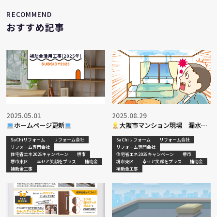
RECOMMEND
おすすめ記事
2025.05.01
2025.08.29
ホームページ更新
大阪市マンション現場 漏水調
査・復旧工事決定
SaChiリフォーム
リフォーム会社
SaChiリフォーム
リフォーム会社
リフォーム専門会社
リフォーム専門会社
住宅省エネ2025キャンペーン
堺市
住宅省エネ2025キャンペーン
堺市
堺市東区
幸せと笑顔をプラス
補助金
堺市東区
幸せと笑顔をプラス
補助金
補助金工事
補助金工事