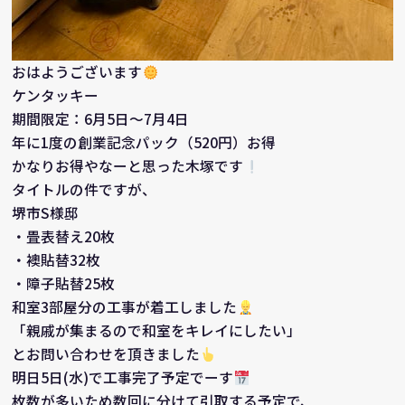
おはようございます
ケンタッキー
期間限定：6月5日～7月4日
年に1度の創業記念パック（520円）お得
かなりお得やなーと思った木塚です
タイトルの件ですが、
堺市S様邸
・畳表替え20枚
・襖貼替32枚
・障子貼替25枚
和室3部屋分の工事が着工しました
「親戚が集まるので和室をキレイにしたい」
とお問い合わせを頂きました
明日5日(水)で工事完了予定でーす
枚数が多いため数回に分けて引取する予定で、