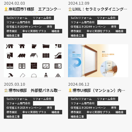
2024.02.03
2024.12.09
岸和田市T様邸 エアコンクリ
LIXIL：セラミックダイニングテ
ーニング工事決定
ーブルpart３
SaChiリフォーム
リフォーム会社
SaChiリフォーム
リフォーム会社
リフォーム専門会社
リフォーム専門会社
住宅省エネ2024キャンペーン
堺市
住宅省エネ2024キャンペーン
堺市
堺市東区
幸せと笑顔をプラス
補助金
堺市東区
幸せと笑顔をプラス
補助金
補助金工事
補助金工事
2025.03.10
2024.06.12
堺市N様邸 外部壁パネル取付
堺市U様邸（マンション）内窓
工事
新設工事決定
SaChiリフォーム
リフォーム会社
SaChiリフォーム
リフォーム会社
リフォーム専門会社
リフォーム専門会社
住宅省エネ2025キャンペーン
堺市
住宅省エネ2024キャンペーン
堺市
堺市東区
幸せと笑顔をプラス
補助金
堺市東区
幸せと笑顔をプラス
補助金
補助金工事
補助金工事