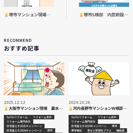
堺市マンション現場
堺市S様邸 内窓新設工
壁復旧・クロス貼替工事完
事
了
RECOMMEND
おすすめ記事
2025.12.12
2024.10.26
大阪市マンション現場 漏水部
河内長野市マンションW様邸
復旧工事決定
水まわりリフォーム工事
SaChiリフォーム
リフォーム会社
SaChiリフォーム
リフォーム会社
リフォーム専門会社
リフォーム専門会社
住宅省エネ2025キャンペーン
住宅省エネ2024キャンペーン
堺市
住宅省エネ2026キャンペーン
堺市
堺市東区
幸せと笑顔をプラス
補助金