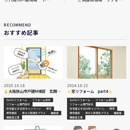
レ入替工事決定
ム工事現地調査
RECOMMEND
おすすめ記事
2025.10.16
2024.10.22
大阪狭山市戸建M様邸 玄関網
窓リフォーム part4
戸新設工事
SaChiリフォーム
リフォーム会社
SaChiリフォーム
リフォーム会社
リフォーム専門会社
リフォーム専門会社
住宅省エネ2025キャンペーン
堺市
住宅省エネ2024キャンペーン
堺市
堺市東区
幸せと笑顔をプラス
補助金
堺市東区
幸せと笑顔をプラス
補助金
補助金工事
補助金工事