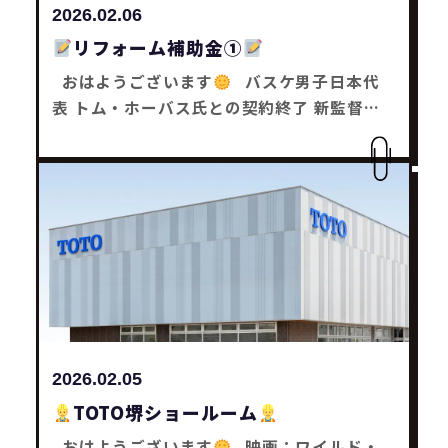
音対策 などさまざまな効果があり、 日々の
2026.02.06
暑さ・寒さによるストレスも軽減します
内
リフォーム補助金①
窓リフォーム工事は補助金も活用出来るの
で、 本当にオススメです
みなさんも何か
おはようございます
バスケ男子日本代
お困り事はありませんかー？ どんな事でもお
表 トム・ホーバス氏との契約終了 新監督：
気軽にご相談下さい
それではまた～
リ
桶谷大氏が就任 W杯前やのに急展開やなーと
フォーム工事・補助金工事は SaChiリフォー
思った木塚です
リフォーム補助金 【先進
ムにお任せ下さい
的窓リノベ2026事業】 補助金を活用して窓
サッシ・玄関等の リフォーム工事をお得に行
う事が出来まーす
最大100万円まで補助金
が還元されるので、 1戸全箇所のリフォーム
工事でも安心です
みなさんも何かお困り事
はありませんかー？ どんな事でもお気軽にご
相談下さい
それではまた～
リフォーム
工事・補助金工事は SaChiリフォームにお任
2026.02.05
せ下さい
TOTO堺ショールーム
おはようございます
映画：ワイルド・