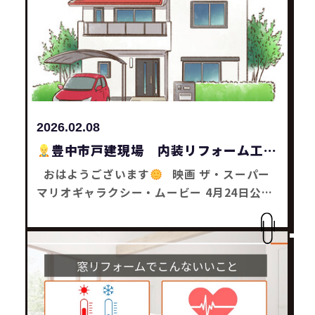
です
みなさんも何かお困り事はありません
かー？ どんな事でもお気軽にご相談下さい
それではまた～
リフォーム工事・補助金
工事は SaChiリフォームにお任せ下さい
2026.02.08
豊中市戸建現場 内装リフォーム工事
おはようございます
映画 ザ・スーパー
マリオギャラクシー・ムービー 4月24日公開
子どもたちがもう映画館で観たいって 言わん
やろなーと思った木塚です
豊中市戸建現
場 内装リフォーム工事 見積書を提出しまし
た
工事が決まれば今月着工の予定です
みなさんも何かお困り事はありませんかー？
どんな事でもお気軽にご相談下さい
それで