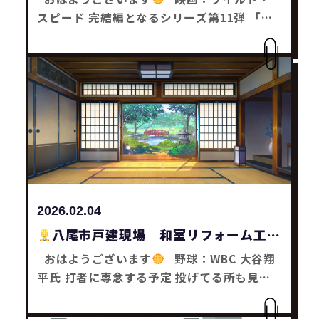
スピード 完結編となるシリーズ第11弾 「フ
ァスト・フォーエヴァー」 2028年3月17日公
開決定 今から2年後が楽しみやなーと思った
木塚です
TOTO堺ショールーム 先日新商
品発表イベントに参加しました
新商品の事
を色々と教えていただき、 とても勉強になり
ました
今回学んだ事は、 今後にいかして
いきます
みなさんも何かお困り事はありま
せんかー？ どんな事でもお気軽にご相談下さ
い
それではまた～
リフォーム工事・補
助金工事は SaChiリフォームにお任せ下さい
2026.02.04
八尾市戸建現場 和室リフォーム工事
おはようございます
野球：WBC 大谷翔
平氏 打者に専念する予定 投げてる所も見た
かったなーと思った木塚です
八尾市戸建
現場 和室リフォーム工事 造作工事は工程表