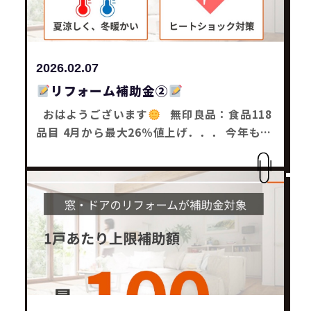
はまた～
リフォーム工事・補助金工事は
SaChiリフォームにお任せ下さい
2026.02.07
リフォーム補助金②
おはようございます
無印良品：食品118
品目 4月から最大26％値上げ．．． 今年もま
だ値上げが続くんかーと思った木塚です
リフォーム補助金 【先進的窓リノベ2026事
業】 補助金を活用して窓サッシ・玄関等の
リフォーム工事をお得に行う事が出来まーす
最大100万円まで補助金が還元されるの
で、 1戸全箇所のリフォーム工事でも安心で
す
窓の断熱リフォームをすると
①夏は
涼しく・冬は暖かい ②ヒートショック対策
③光熱費削減 ④結露を抑制 ⑤防犯対策 ⑥防