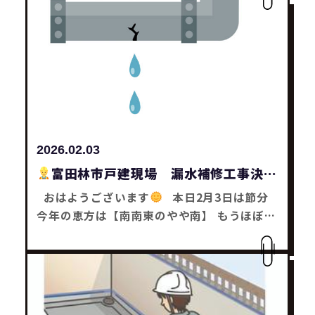
通りに工事が完了しました
畳関係一式復旧
工事が3月初旬に決まり、 お引き渡しは3月中
旬の予定となりました
みなさんも何かお困
り事はありませんかー？ どんな事でもお気軽
にご相談下さい
それではまた～
リフォ
ーム工事・補助金工事は SaChiリフォームに
お任せ下さい
2026.02.03
富田林市戸建現場 漏水補修工事決定
おはようございます
本日2月3日は節分
今年の恵方は【南南東のやや南】 もうほぼ南
やんと思った木塚です
富田林市戸建現場
漏水補修工事が決まりました
工事は今週中
に完了予定です
みなさんも何かお困り事は
ありませんかー？ どんな事でもお気軽にご相
談下さい
それではまた～
リフォーム工