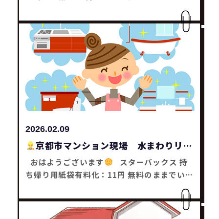
のみんな頑張れーと思った木塚です
堺市
戸建N様邸 防水補修工事が着工しました
工
期は2日の予定です
みなさんも何かお困り
事はありませんかー？ どんな事でもお気軽に
ご相談下さい
それではまた～
リフォー
ム工事・補助金工事は SaChiリフォームにお
任せ下さい
2026.02.09
京都市マンション現場 水まわりリフ
ォーム工事
おはようございます
スターバックス 持
ち帰り用紙袋有料化：11円 無料のままでいい
のにーと思った木塚です
京都市マンショ
ン現場 水まわりリフォーム工事 見積書を提
出しました
工事が決まれば3月着工の予定