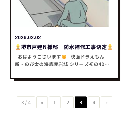
事・補助金工事は SaChiリフォームにお任せ
下さい
2026.02.02
堺市戸建N様邸 防水補修工事決定
おはようございます
映画ドラえもん
新・のび太の海底鬼岩城 シリーズ初の4D上
映決定：2月27日公開 大人になってもドラえ
もんの映画は おもしろいよなーと思った木塚
です
堺市戸建N様邸 防水補修工事が決ま
りました
工事は2月中旬に行う予定です
みなさんも何かお困り事はありませんかー？
3 / 4
«
1
2
3
4
»
どんな事でもお気軽にご相談下さい
それで
はまた～
リフォーム工事・補助金工事は
SaChiリフォームにお任せ下さい