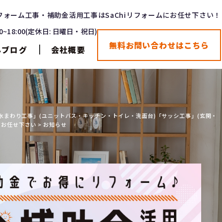
フォーム工事・補助金活用工事はSaChiリフォームにお任せ下さい！
00~18:00(定休日: 日曜日・祝日)
無料お問い合わせはこちら
んブログ
会社概要
阪で「水まわり工事」(ユニットバス・キッチン・トイレ・洗面台)「サッシ工事」(玄関・
はお任せ下さい
>
お知らせ