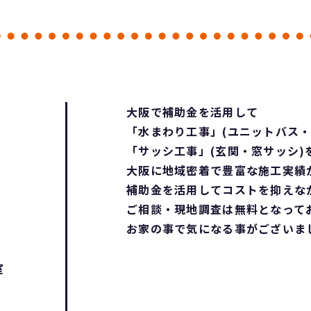
為に始めました
皆さんも僕と一緒に健
康になりませんか～？ それではまた～
リフォーム工事・補助金工事は SaChiリ
フォームにお任せ下さい
大阪で補助金を活用して
「水まわり工事」(ユニットバス・
「サッシ工事」(玄関・窓サッシ)
大阪に地域密着で豊富な施工実績が
補助金を活用してコストを抑えな
ご相談・現地調査は無料となって
お家の事で気になる事がございま
室