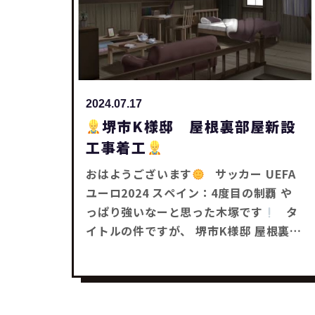
2024.07.17
堺市K様邸 屋根裏部屋新設
工事着工
おはようございます
サッカー UEFA
ユーロ2024 スペイン：4度目の制覇 や
っぱり強いなーと思った木塚です
タ
イトルの件ですが、 堺市K様邸 屋根裏部
屋新設工事が昨日着工しました
K様か
らは、 「キャンプ道具を置ける様にした
い」 とお問い合わせを頂きました
工
事は早ければ今日で完了予定です
工事