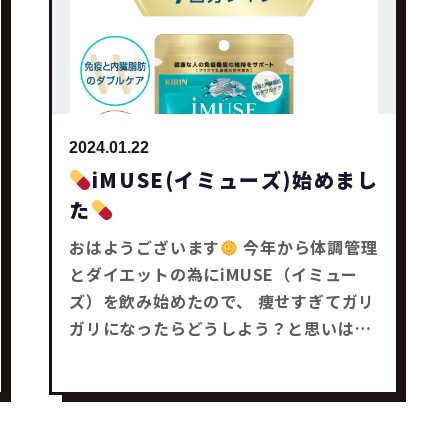
2024.01.22
iMUSE(イミューズ)始めまし
た
おはようございます
今年から体調管理
とダイエットの為にiMUSE（イミュー
ズ）を飲み始めたので、 痩せすぎてガリ
ガリになったらどうしよう？と思いはじ
めている木塚です
(笑) タイトルの件で
すが、 今日は仕事のことではなく僕の話
しです
(笑) iMUSE（イミューズ）は健
康にも良いと知り、 健康的な体を目指す