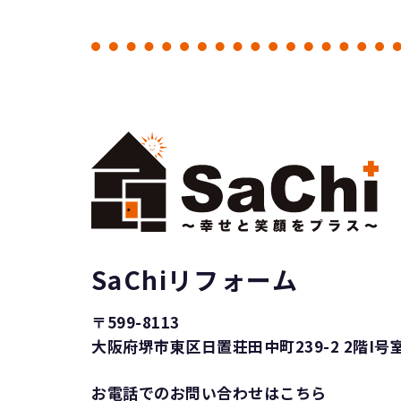
完了後に喜んで頂ける様に進めていきま
ーす
どんな事でもお気軽にご相談下さ
い
それではまた～
リフォーム工
事・補助金工事は SaChiリフォームにお
任せ下さい
SaChiリフォーム
〒599-8113
大阪府堺市東区日置荘田中町239-2 2階I号
お電話でのお問い合わせはこちら