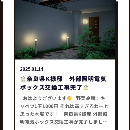
ンコンロ ・オーブン ・建具把手 リフォ
ーム補助金を活用してお得に工事を行い
ます
工事は今月末に1日で完了予定で
す
みなさんも何かお困り事はありませ
んかー？ どんな事でもお気軽にご相談下
さい
それではまた～
リフォーム工
事・補助金工事は SaChiリフォームにお
任せ下さい
2025.01.14
奈良県K様邸 外部照明電気
ボックス交換工事完了
おはようございます
野菜高騰：キ
ャベツ1玉1000円 それは高すぎるわーと
思った木塚です
奈良県K様邸 外部照
明電気ボックス交換工事が完了しました
電気ボックスが破損していた為、 交