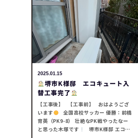
相談下さい
それではまた～
リフォ
ーム工事・補助金工事は SaChiリフォー
ムにお任せ下さい
2025.01.15
堺市K様邸 エコキュート入
替工事完了
【工事後】 【工事前】 おはようござ
います
全国高校サッカー 優勝：前橋
育英（PK9-8） 壮絶なPK戦やったなー
と思った木塚です
堺市K様邸 エコキ
ュート入替工事が完了しました
【電気