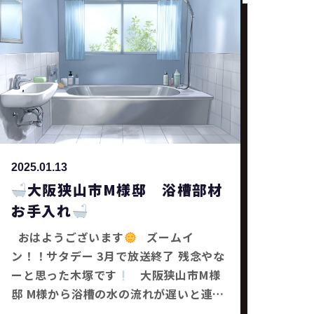
ム工事・補助金工事は SaChiリフォーム
にお任せ下さい
2025.01.13
大阪狭山市M様邸 浴槽部材
お手入れ
おはようございます
ズームイ
ン！！サタデー 3月で放送終了 残念やな
ーと思った木塚です
大阪狭山市M様
邸 M様から浴槽の水の流れが遅いと連絡
がありました
僕がお伺いし、 浴槽の