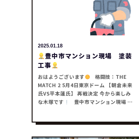
2025.01.18
豊中市マンション現場 塗装
工事
おはようございます
格闘技：THE
MATCH 2 5月4日東京ドーム 【朝倉未来
氏VS平本蓮氏】 再戦決定 今から楽しみ
な木塚です
豊中市マンション現場 今
週から塗装工事に入っています
工事完
了は今月末の予定です
今から完成が楽
しみです
みなさんも何かお困り事はあ
りませんかー？ どんな事でもお気軽にご