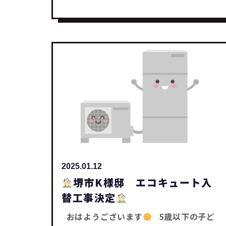
温水器→エコキュート】 2025年度の補
助金を活用します
【補助金額￥14万
円】予定 ※補助金詳細はまだ確定してい
ません かなりお得ですよねー
K様にも
「これで安心やわー」 と喜んで頂けまし
た
みなさんも何かお困り事はありませ
んかー？ どんな事でもお気軽にご相談下
さい
それではまた～
リフォーム工
事・補助金工事は SaChiリフォームにお
任せ下さい
2025.01.12
堺市K様邸 エコキュート入
替工事決定
おはようございます
5歳以下の子ど