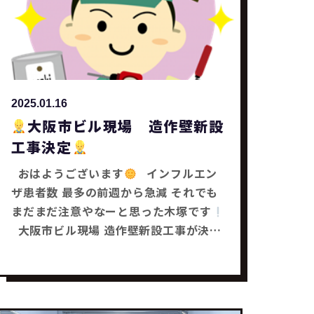
2025.01.16
大阪市ビル現場 造作壁新設
工事決定
おはようございます
インフルエン
ザ患者数 最多の前週から急減 それでも
まだまだ注意やなーと思った木塚です
大阪市ビル現場 造作壁新設工事が決ま
りました
工事は今月末に1日で完了予
定です
みなさんも何かお困り事はあり
ませんかー？ どんな事でもお気軽にご相
談下さい
それではまた～
リフォー