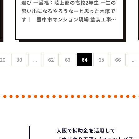
選び 一番福：陸上部の高校2年生 一生の
思い出になるやろうなーと思った木塚で
す
豊中市マンション現場 塗装工事が
決まりました
工事は来週から2週間の
予定で、 今から完成が楽しみです
み
なさんも何かお困り事はありませんか
ー？ どんな事でもお気軽にご相談下さい
20
30
...
62
63
64
65
66
...
それではまた～
リフォーム工事・
補助金工事は SaChiリフォームにお任せ
下さい
大阪で補助金を活用して