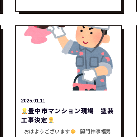
換を行いました
工事後K様からお米と
だし醤油を頂きました
ありがとうござ
いました
みなさんも何かお困り事はあ
りませんかー？ どんな事でもお気軽にご
相談下さい
それではまた～
リフォ
ーム工事・補助金工事は SaChiリフォー
ムにお任せ下さい
2025.01.11
豊中市マンション現場 塗装
工事決定
おはようございます
開門神事福男