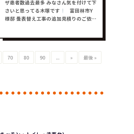
ザ患者数過去最多 みなさん気を付けて下
さいと思ってる木塚です
富田林市Y
様邸 畳表替え工事の追加見積りのご依頼
を頂きました
玄関・窓サッシ・網戸の
工事は決まっています
【リフォーム補
助金活用工事】 みなさんも何かお困り事
はありませんかー？ どんな事でもお気軽
70
80
90
...
»
最後 »
にご相談下さい
それではまた～
リ
フォーム工事・補助金工事は SaChiリフ
ォームにお任せ下さい