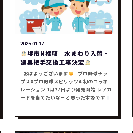
2025.01.17
堺市N様邸 水まわり入替・
建具把手交換工事決定
おはようございます
プロ野球チッ
プスXプロ野球スピリッツA 初のコラボ
レーション 1月27日より発売開始 レアカ
ードを当てたいなーと思った木塚です
堺市N様邸 水まわり入替・建具把手交
換工事が決まりました
【2025年度リ
フォーム補助金活用工事】 ・給湯器 ・
浴室乾燥機 ・レンジフード ・ビルトイ