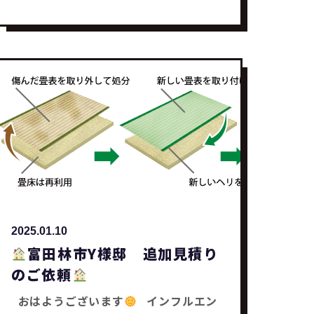
部材を外してお手入れを行いました
お
手入れを行い部材を戻すと、 水がスムー
ズに流れる様になりました
これでM様
にも安心して頂けました
みなさんも何
かお困り事はありませんかー？ どんな事
でもお気軽にご相談下さい
それではま
た～
リフォーム工事・補助金工事は
SaChiリフォームにお任せ下さい
2025.01.10
富田林市Y様邸 追加見積り
のご依頼
おはようございます
インフルエン