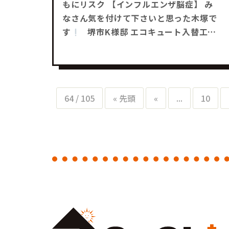
もにリスク 【インフルエンザ脳症】 み
なさん気を付けて下さいと思った木塚で
す
堺市K様邸 エコキュート入替工事
が決まりました
工事は1日で完了予定
です
2025年度の補助金を活用します
【補助金額￥14万円】予定 かなりお
得ですよねー
みなさんも何かお困り事
64 / 105
« 先頭
«
...
10
はありませんかー？ どんな事でもお気軽
にご相談下さい
それではまた～
リ
フォーム工事・補助金工事は SaChiリフ
ォームにお任せ下さい