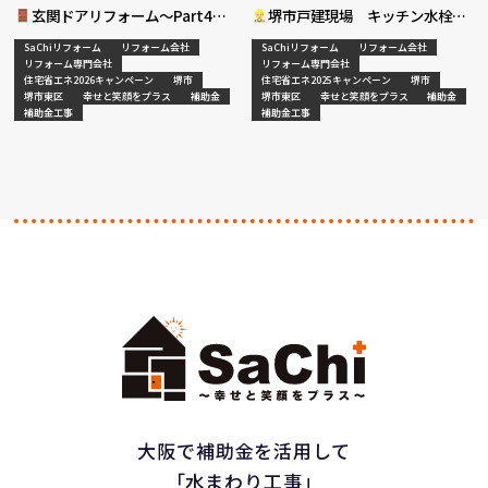
玄関ドアリフォーム～Part4～
堺市戸建現場 キッチン水栓交
換工事決定
SaChiリフォーム
リフォーム会社
SaChiリフォーム
リフォーム会社
リフォーム専門会社
リフォーム専門会社
住宅省エネ2026キャンペーン
堺市
住宅省エネ2025キャンペーン
堺市
堺市東区
幸せと笑顔をプラス
補助金
堺市東区
幸せと笑顔をプラス
補助金
補助金工事
補助金工事
大阪で補助金を活用して
「水まわり工事」