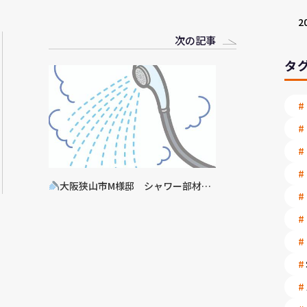
2
次の記事
タ
大阪狭山市M様邸 シャワー部材交
換工事決定