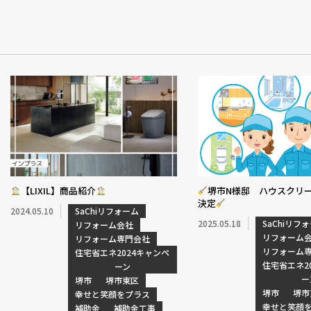
【LIXIL】商品紹介
堺市N様邸 ハウスクリ
決定
2024.05.10
SaChiリフォーム
2025.05.18
SaChiリフ
リフォーム会社
リフォーム
リフォーム専門会社
リフォーム
住宅省エネ2024キャンペ
住宅省エネ2
ーン
ー
堺市
堺市東区
堺市
堺市
幸せと笑顔をプラス
幸せと笑顔
補助金
補助金工事