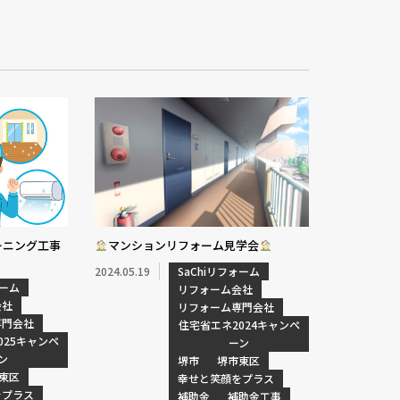
ーニング工事
マンションリフォーム見学会
2024.05.19
SaChiリフォーム
ォーム
リフォーム会社
会社
リフォーム専門会社
専門会社
住宅省エネ2024キャンペ
025キャンペ
ーン
ン
堺市
堺市東区
東区
幸せと笑顔をプラス
をプラス
補助金
補助金工事