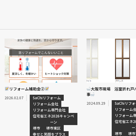
リフォーム補助金②
大阪市現場 浴室折れ戸
事
2026.02.07
SaChiリフォーム
2024.09.29
SaChiリフ
リフォーム会社
リフォーム
リフォーム専門会社
リフォーム
住宅省エネ2026キャンペ
住宅省エネ2
ーン
ー
堺市
堺市東区
堺市
堺市
幸せと笑顔をプラス