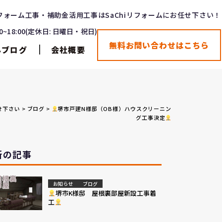
フォーム工事・補助金活用工事はSaChiリフォームにお任せ下さい！
00~18:00(定休日: 日曜日・祝日)
無料お問い合わせはこちら
んブログ
会社概要
せ下さい
>
ブログ
>
堺市戸建N様邸（OB様）ハウスクリーニン
グ工事決定
新の記事
お知らせ
ブログ
堺市K様邸 屋根裏部屋新設工事着
工