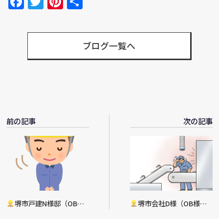
Facebook
Twitter
Pinterest
共
有
ブログ一覧へ
前の記事
次の記事
堺市戸建N様邸（OB
堺市会社D様（OB様）
様）天井・壁エアコン入替
換気・空調設備新設工事