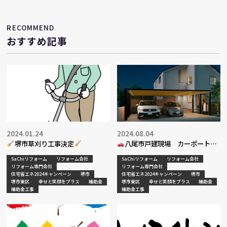
工事
RECOMMEND
おすすめ記事
2024.01.24
2024.08.04
堺市草刈り工事決定
八尾市戸建現場 カーポート工
事現地調査
SaChiリフォーム
リフォーム会社
SaChiリフォーム
リフォーム会社
リフォーム専門会社
リフォーム専門会社
住宅省エネ2024キャンペーン
堺市
住宅省エネ2024キャンペーン
堺市
堺市東区
幸せと笑顔をプラス
補助金
堺市東区
幸せと笑顔をプラス
補助金
補助金工事
補助金工事