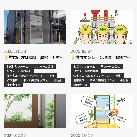
2025.11.20
2025.03.24
堺市戸建M様邸 屋根・外壁塗
堺市マンション現場 修繕工事
装工事進捗
進捗
SaChiリフォーム
リフォーム会社
SaChiリフォーム
リフォーム会社
リフォーム専門会社
リフォーム専門会社
住宅省エネ2025キャンペーン
堺市
住宅省エネ2025キャンペーン
堺市
堺市東区
幸せと笑顔をプラス
補助金
堺市東区
幸せと笑顔をプラス
補助金
補助金工事
補助金工事
2024.02.25
2025.10.16