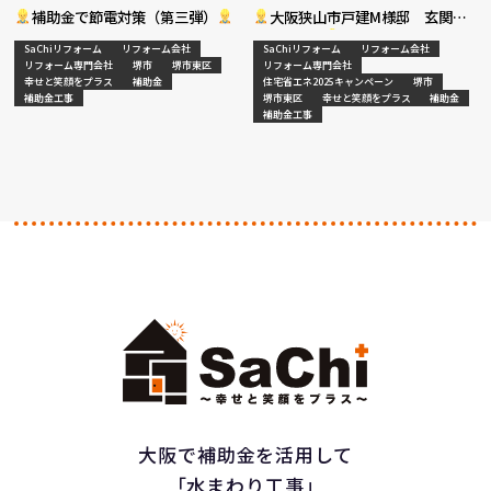
補助金で節電対策（第三弾）
大阪狭山市戸建M様邸 玄関網
戸新設工事
SaChiリフォーム
リフォーム会社
SaChiリフォーム
リフォーム会社
リフォーム専門会社
堺市
堺市東区
リフォーム専門会社
幸せと笑顔をプラス
補助金
住宅省エネ2025キャンペーン
堺市
補助金工事
堺市東区
幸せと笑顔をプラス
補助金
補助金工事
大阪で補助金を活用して
「水まわり工事」