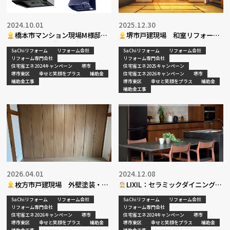
2024.10.01
2025.12.30
橋本市マンション現場M様邸
堺市戸建現場 和室リフォーム
レンジフード交換工事
工事
SaChiリフォーム
リフォーム会社
SaChiリフォーム
リフォーム会社
リフォーム専門会社
リフォーム専門会社
住宅省エネ2024キャンペーン
堺市
住宅省エネ2025キャンペーン
堺市東区
幸せと笑顔をプラス
補助金
住宅省エネ2026キャンペーン
堺市
補助金工事
堺市東区
幸せと笑顔をプラス
補助金
補助金工事
2026.04.01
2024.12.08
枚方市戸建現場 外壁塗装・内
LIXIL：セラミックダイニングテ
装リフォーム工事完了
ーブルpart２
SaChiリフォーム
リフォーム会社
SaChiリフォーム
リフォーム会社
リフォーム専門会社
リフォーム専門会社
住宅省エネ2026キャンペーン
堺市
住宅省エネ2024キャンペーン
堺市
堺市東区
幸せと笑顔をプラス
補助金
堺市東区
幸せと笑顔をプラス
補助金