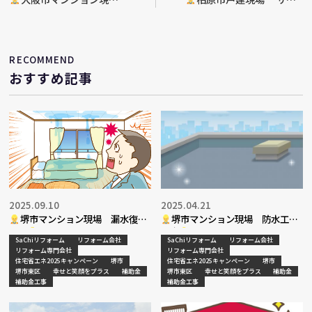
場 給湯器・玄関シリンダ
シ・ガレージシャッター交
ー交換工事
換工事
RECOMMEND
おすすめ記事
2025.09.10
2025.04.21
堺市マンション現場 漏水復旧
堺市マンション現場 防水工事
工事
決定
SaChiリフォーム
リフォーム会社
SaChiリフォーム
リフォーム会社
リフォーム専門会社
リフォーム専門会社
住宅省エネ2025キャンペーン
堺市
住宅省エネ2025キャンペーン
堺市
堺市東区
幸せと笑顔をプラス
補助金
堺市東区
幸せと笑顔をプラス
補助金
補助金工事
補助金工事