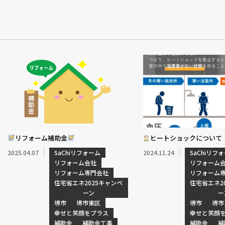
リフォーム補助金
ヒートショックについて 
2025.04.07
SaChiリフォーム
2024.11.24
SaChiリフ
リフォーム会社
リフォーム
リフォーム専門会社
リフォーム
住宅省エネ2025キャンペ
住宅省エネ2
ーン
ー
堺市
堺市東区
堺市
堺市
幸せと笑顔をプラス
幸せと笑顔
補助金
補助金工事
補助金
補