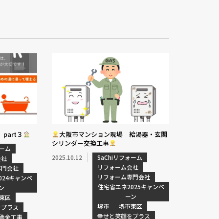
part３
大阪市マンション現場 給湯器・玄関
シリンダー交換工事
ォーム
2025.10.12
SaChiリフォーム
会社
リフォーム会社
専門会社
リフォーム専門会社
024キャンペ
住宅省エネ2025キャンペ
ン
ーン
東区
堺市
堺市東区
をプラス
幸せと笑顔をプラス
助金工事