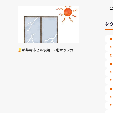
2
タ
藤井寺市ビル現場 2階サッシガラ
ス割れ替え工事