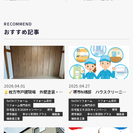
ス材納品完了
RECOMMEND
おすすめ記事
2026.04.01
2025.04.27
枚方市戸建現場 外壁塗装・内
堺市N様邸 ハウスクリーニン
装リフォーム工事完了
グ工事完了
SaChiリフォーム
リフォーム会社
SaChiリフォーム
リフォーム会社
リフォーム専門会社
リフォーム専門会社
住宅省エネ2026キャンペーン
堺市
住宅省エネ2025キャンペーン
堺市
堺市東区
幸せと笑顔をプラス
補助金
堺市東区
幸せと笑顔をプラス
補助金
補助金工事
補助金工事