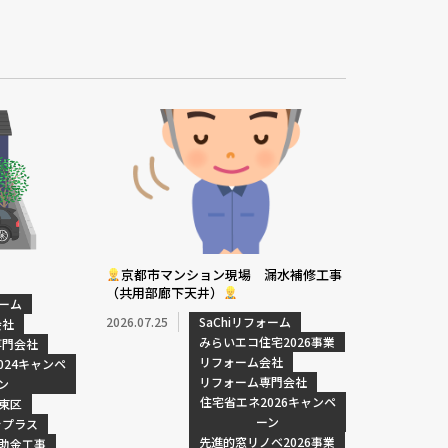
京都市マンション現場 漏水補修工事
（共用部廊下天井）
ォーム
2026.07.25
SaChiリフォーム
会社
みらいエコ住宅2026事業
専門会社
リフォーム会社
024キャンペ
リフォーム専門会社
ン
住宅省エネ2026キャンペ
東区
ーン
をプラス
先進的窓リノベ2026事業
助金工事