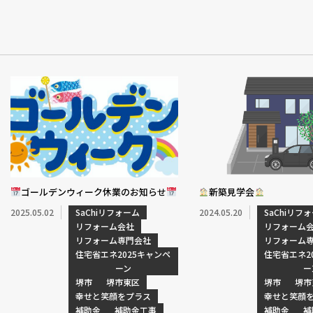
ゴールデンウィーク休業のお知らせ
新築見学会
2025.05.02
SaChiリフォーム
2024.05.20
SaChiリフ
リフォーム会社
リフォーム
リフォーム専門会社
リフォーム
住宅省エネ2025キャンペ
住宅省エネ2
ーン
ー
堺市
堺市東区
堺市
堺市
幸せと笑顔をプラス
幸せと笑顔
補助金
補助金工事
補助金
補