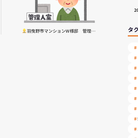
2
タ
羽曳野市マンションW様邸 管理人
さん