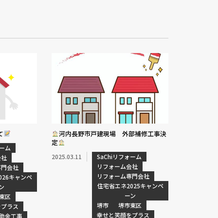
て
河内長野市戸建現場 外部補修工事決
定
ォーム
2025.03.11
SaChiリフォーム
会社
リフォーム会社
専門会社
リフォーム専門会社
026キャンペ
住宅省エネ2025キャンペ
ン
ーン
東区
堺市
堺市東区
をプラス
幸せと笑顔をプラス
助金工事