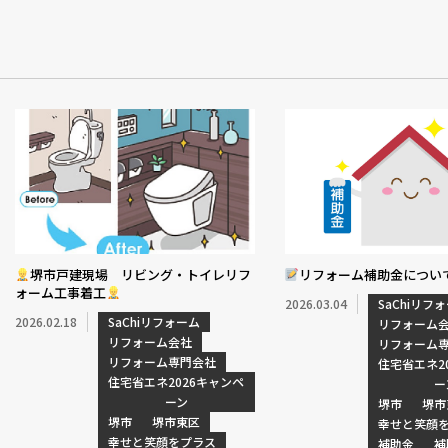
堺市戸建現場 リビング・トイレリフ
リフォーム補助金につい
ォーム工事着工
2026.03.04
SaChiリフ
2026.02.18
SaChiリフォーム
リフォーム
リフォーム会社
リフォーム
リフォーム専門会社
住宅省エネ2
住宅省エネ2026キャンペ
ー
ーン
堺市
堺市
堺市
堺市東区
幸せと笑顔
幸せと笑顔をプラス
補助金
補