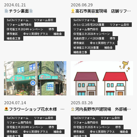
2024.01.21
2026.06.29
チラシ裏面
高石市美容室現場 店舗リフォ
ーム工事進捗
SaChiリフォーム
リフォーム会社
SaChiリフォーム
リフォーム専門会社
みらいエコ住宅2026事業
リフォーム会社
住宅省エネ2024キャンペーン
堺市
リフォーム専門会社
堺市東区
幸せと笑顔をプラス
補助金
住宅省エネ2026キャンペーン
補助金工事
先進的窓リノベ2026事業
堺市
堺市東区
幸せと笑顔をプラス
給湯省エネ2026事業
補助金
補助金工事
2024.07.14
2025.03.26
フラワーショップ花水木様 入
河内長野市戸建現場 外部補修
口ドアハンドル取付・戸車入替工
工事完了
SaChiリフォーム
リフォーム会社
SaChiリフォーム
リフォーム会社
事決定
リフォーム専門会社
リフォーム専門会社
住宅省エネ2024キャンペーン
堺市
住宅省エネ2025キャンペーン
堺市
堺市東区
幸せと笑顔をプラス
補助金
堺市東区
幸せと笑顔をプラス
補助金
補助金工事
補助金工事