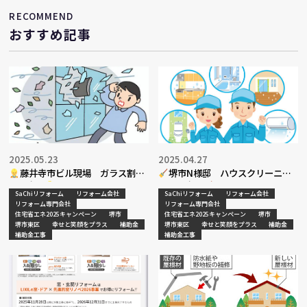
RECOMMEND
おすすめ記事
2025.05.23
2025.04.27
藤井寺市ビル現場 ガラス割替
堺市N様邸 ハウスクリーニン
工事完了
グ工事完了
SaChiリフォーム
リフォーム会社
SaChiリフォーム
リフォーム会社
リフォーム専門会社
リフォーム専門会社
住宅省エネ2025キャンペーン
堺市
住宅省エネ2025キャンペーン
堺市
堺市東区
幸せと笑顔をプラス
補助金
堺市東区
幸せと笑顔をプラス
補助金
補助金工事
補助金工事