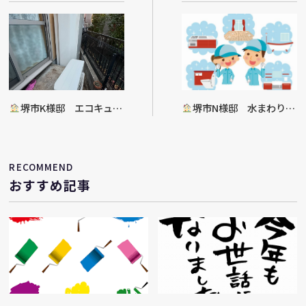
堺市K様邸 エコキュー
堺市N様邸 水まわり入
ト入替工事完了
替・建具把手交換工事決定
RECOMMEND
おすすめ記事