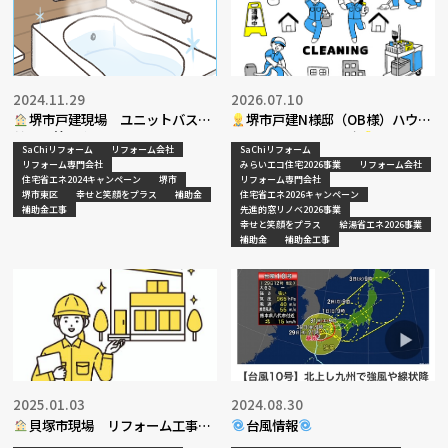
2024.11.29
2026.07.10
堺市戸建現場 ユニットバス入
堺市戸建N様邸（OB様）ハウス
替工事着工
クリーニング工事決定
SaChiリフォーム
リフォーム会社
SaChiリフォーム
リフォーム専門会社
みらいエコ住宅2026事業
リフォーム会社
住宅省エネ2024キャンペーン
堺市
リフォーム専門会社
堺市東区
幸せと笑顔をプラス
補助金
住宅省エネ2026キャンペーン
補助金工事
先進的窓リノベ2026事業
幸せと笑顔をプラス
給湯省エネ2026事業
補助金
補助金工事
2025.01.03
2024.08.30
貝塚市現場 リフォーム工事決
台風情報
定