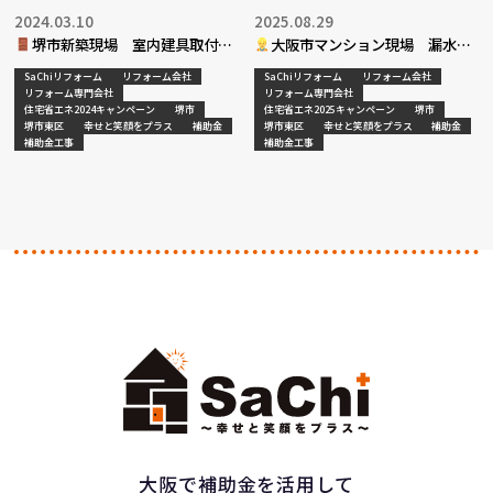
2024.03.10
2025.08.29
堺市新築現場 室内建具取付工
大阪市マンション現場 漏水調
事完了
査・復旧工事決定
SaChiリフォーム
リフォーム会社
SaChiリフォーム
リフォーム会社
リフォーム専門会社
リフォーム専門会社
住宅省エネ2024キャンペーン
堺市
住宅省エネ2025キャンペーン
堺市
堺市東区
幸せと笑顔をプラス
補助金
堺市東区
幸せと笑顔をプラス
補助金
補助金工事
補助金工事
大阪で補助金を活用して