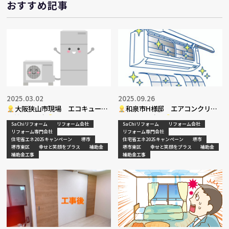
おすすめ記事
2025.03.02
2025.09.26
大阪狭山市現場 エコキュート
和泉市H様邸 エアコンクリー
入替工事決定
ニング工事完了
SaChiリフォーム
リフォーム会社
SaChiリフォーム
リフォーム会社
リフォーム専門会社
リフォーム専門会社
住宅省エネ2025キャンペーン
堺市
住宅省エネ2025キャンペーン
堺市
堺市東区
幸せと笑顔をプラス
補助金
堺市東区
幸せと笑顔をプラス
補助金
補助金工事
補助金工事