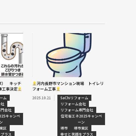
家） キッチ
河内長野市マンション現場 トイレリ
掃工事決定
フォーム工事
ォーム
2025.10.21
SaChiリフォーム
会社
リフォーム会社
専門会社
リフォーム専門会社
025キャンペ
住宅省エネ2025キャンペ
ン
ーン
東区
堺市
堺市東区
をプラス
幸せと笑顔をプラス