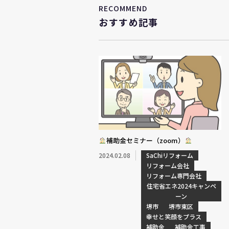
RECOMMEND
おすすめ記事
補助金セミナー（zoom）
2024.02.08
SaChiリフォーム
リフォーム会社
リフォーム専門会社
住宅省エネ2024キャンペ
ーン
堺市
堺市東区
幸せと笑顔をプラス
補助金
補助金工事