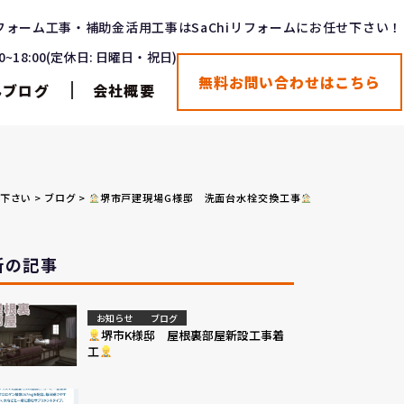
フォーム工事・補助金活用工事はSaChiリフォームにお任せ下さい！
00~18:00(定休日: 日曜日・祝日)
無料お問い合わせはこちら
んブログ
会社概要
せ下さい
>
ブログ
>
堺市戸建現場G様邸 洗面台水栓交換工事
新の記事
お知らせ
ブログ
堺市K様邸 屋根裏部屋新設工事着
工