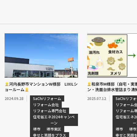
河内長野市マンションW様邸 LIXILシ
和泉市M様邸（自宅・実
ョールーム
ン・洗面台排水管詰まり清
2024.09.28
SaChiリフォーム
2025.07.12
SaChiリフ
リフォーム会社
リフォーム
リフォーム専門会社
リフォーム
住宅省エネ2024キャンペ
住宅省エネ2
ーン
ー
堺市
堺市東区
堺市
堺市
幸せと笑顔をプラス
幸せと笑顔