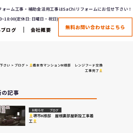
フォーム工事・補助金活用工事はSaChiリフォームにお任せ下さい！
00~18:00(定休日: 日曜日・祝日)
無料お問い合わせはこちら
んブログ
会社概要
せ下さい
>
ブログ
>
橋本市マンションM様邸 レンジフード交換
工事完了
新の記事
お知らせ
ブログ
堺市K様邸 屋根裏部屋新設工事着
工