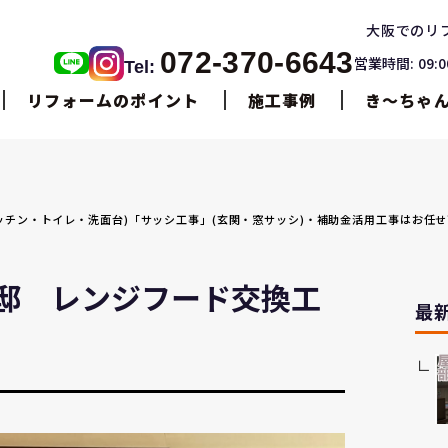
大阪でのリ
072-370-6643
営業時間: 09:
Tel:
リフォームのポイント
施工事例
き〜ちゃ
・キッチン・トイレ・洗面台)「サッシ工事」(玄関・窓サッシ)・補助金活用工事はお任
邸 レンジフード交換工
最