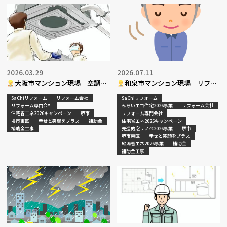
2026.03.29
2026.07.11
大阪市マンション現場 空調更
和泉市マンション現場 リフォ
新工事
ーム工事
SaChiリフォーム
リフォーム会社
SaChiリフォーム
リフォーム専門会社
みらいエコ住宅2026事業
リフォーム会社
住宅省エネ2026キャンペーン
堺市
リフォーム専門会社
堺市東区
幸せと笑顔をプラス
補助金
住宅省エネ2026キャンペーン
補助金工事
先進的窓リノベ2026事業
堺市
堺市東区
幸せと笑顔をプラス
給湯省エネ2026事業
補助金
補助金工事