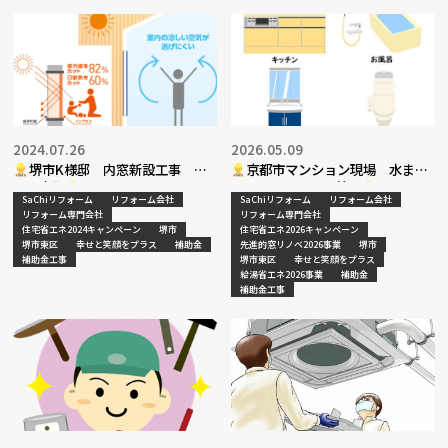
2024.07.26
2026.05.09
堺市K様邸 内窓新設工事 補
京都市マンション現場 水まわ
助金書類
りリフォーム工事着工
SaChiリフォーム
リフォーム会社
SaChiリフォーム
リフォーム会社
リフォーム専門会社
リフォーム専門会社
住宅省エネ2024キャンペーン
堺市
住宅省エネ2026キャンペーン
堺市東区
幸せと笑顔をプラス
補助金
先進的窓リノベ2026事業
堺市
補助金工事
堺市東区
幸せと笑顔をプラス
給湯省エネ2026事業
補助金
補助金工事