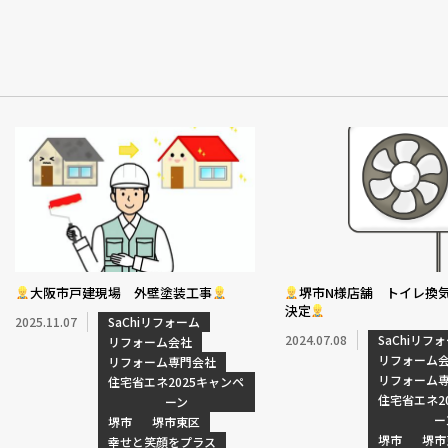
大阪市戸建現場 外壁塗装工事
堺市N様店舗 トイレ換
決定
2025.11.07
SaChiリフォーム
2024.07.08
SaChiリフ
リフォーム会社
リフォーム
リフォーム専門会社
リフォーム
住宅省エネ2025キャンペ
住宅省エネ2
ーン
ー
堺市
堺市東区
堺市
堺市
幸せと笑顔をプラス