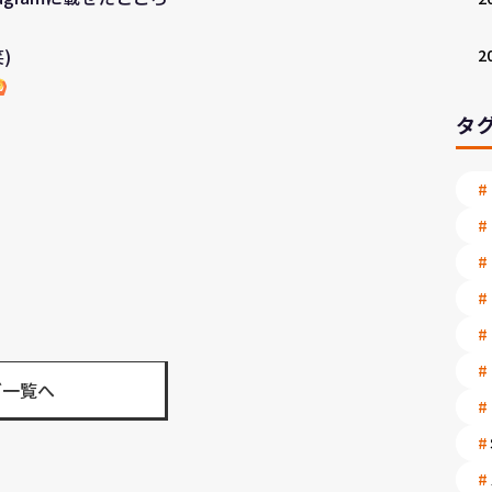
笑)
2
タ
グ一覧へ