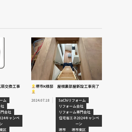
気扇交換工事
堺市K様邸 屋根裏部屋新設工事完了
ォーム
2024.07.18
SaChiリフォーム
会社
リフォーム会社
専門会社
リフォーム専門会社
024キャンペ
住宅省エネ2024キャンペ
ン
ーン
東区
堺市
堺市東区